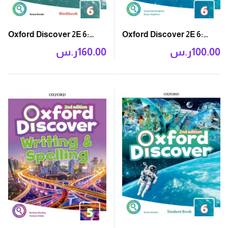
Oxford Discover 2E 6:
Oxford Discover 2E 6:
Workbook with Online
Grammar Book
ر.س
160.00
ر.س
100.00
Practice