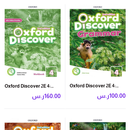
Oxford Discover 2E 4:
Oxford Discover 2E 4:
Grammar Book
Workbook with Online
ر.س
100.00
ر.س
160.00
Practice