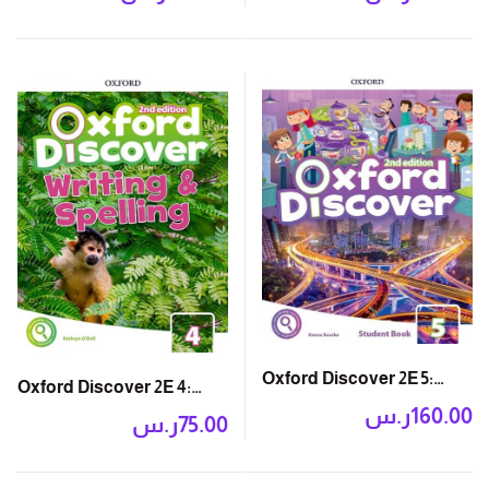
Practice
Oxford Discover 2E 5:
Oxford Discover 2E 4:
Student Book with App
ر.س
160.00
Writing and Spelling
ر.س
75.00
Book