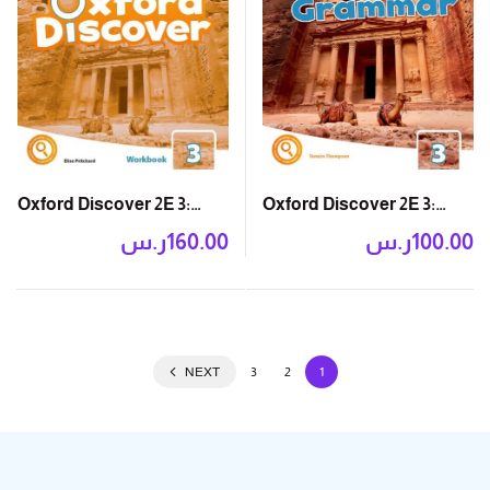
Oxford Discover 2E 3:
Oxford Discover 2E 3:
Workbook with Online
Grammar Book
ر.س
160.00
ر.س
100.00
Practice
NEXT
3
2
1