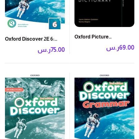
Oxford Picture
Oxford Discover 2E 6:
Dictionary, 3rd Edition
Writing and Spelling
ر.س
69.00
ر.س
75.00
Book