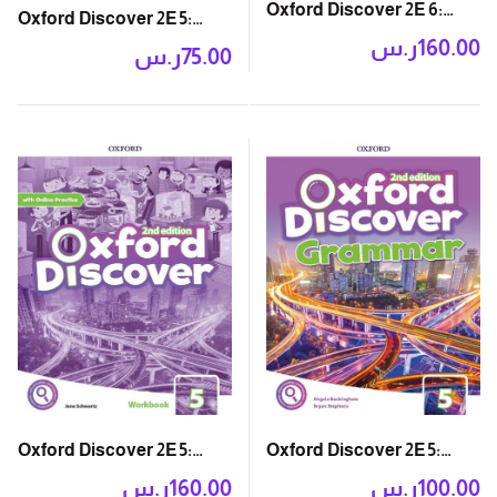
Oxford Discover 2E 6:
Oxford Discover 2E 5:
Student Book with App
ر.س
160.00
Writing and Spelling
ر.س
75.00
Book
Oxford Discover 2E 5:
Oxford Discover 2E 5:
Grammar Book
Workbook with Online
ر.س
100.00
ر.س
160.00