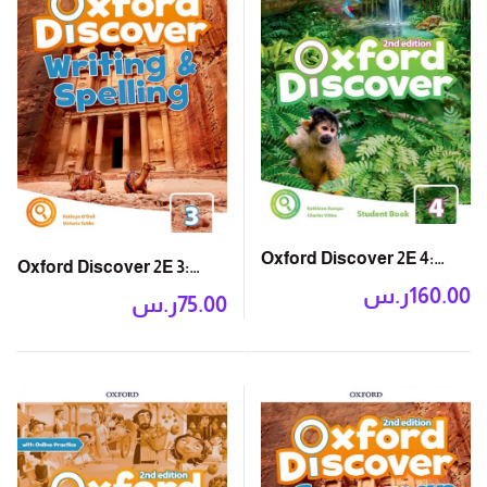
Oxford Discover 2E 4:
Oxford Discover 2E 3:
Student Book with App
ر.س
160.00
Writing and Spelling
ر.س
75.00
Book