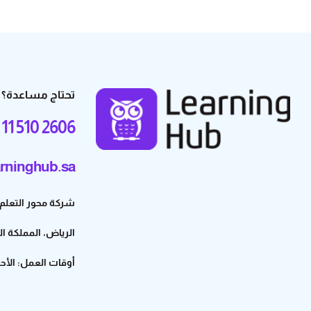
تحتاج مساعدة؟
 11 510 2606
rninghub.sa
شركة محور التعلم للتجارة – 3
الرياض، المملكة ا
أوقات العمل: الأحد إلى ال