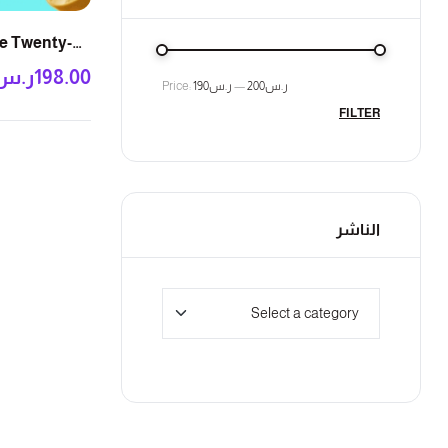
e Twenty-
198.00
ر.س
ر.س200
—
ر.س190
Price:
FILTER
الناشر