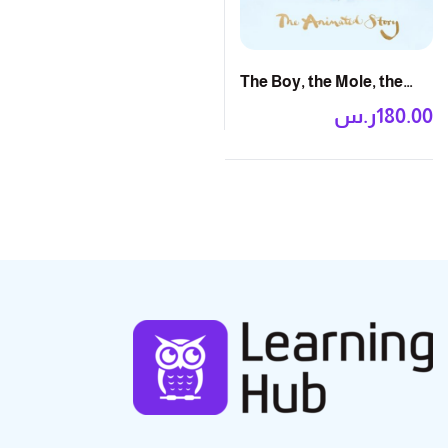
The Boy, the Mole, the
Fox and the Horse: The
180.00
ر.س
Animated Story