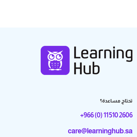
تحتاج مساعدة؟
+966 (0) 11 510 2606
care@learninghub.sa