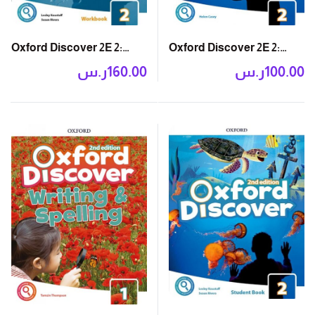
Oxford Discover 2E 2:
Oxford Discover 2E 2:
Workbook with Online
Grammar Book
ر.س
160.00
ر.س
100.00
Practice