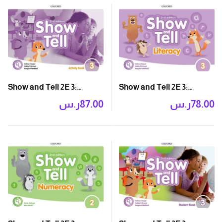
Show and Tell 2E 3:
Show and Tell 2E 3:
Activity Book
Literacy Book
ر.س
87.00
ر.س
78.00