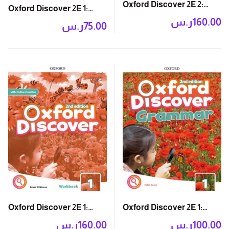
Oxford Discover 2E 2:
Oxford Discover 2E 1:
Student Book with App
ر.س
160.00
Writing and Spelling
ر.س
75.00
Book
Oxford Discover 2E 1:
Oxford Discover 2E 1:
Grammar Book
Workbook with Online
ر.س
100.00
ر.س
160.00