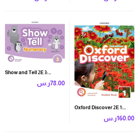
Practice
Show and Tell 2E 3:
Numeracy Book
ر.س
78.00
Oxford Discover 2E 1:
Student Book with App
ر.س
160.00