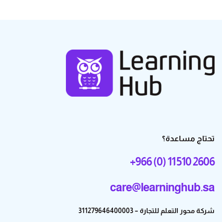
تحتاج مساعدة؟
+966 (0) 11 510 2606
care@learninghub.sa
شركة محور التعلم للتجارة – 311279646400003