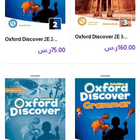
Oxford Discover 2E 3:
Oxford Discover 2E 2:
Student Book with App
ر.س
160.00
Writing and Spelling
ر.س
75.00
Book