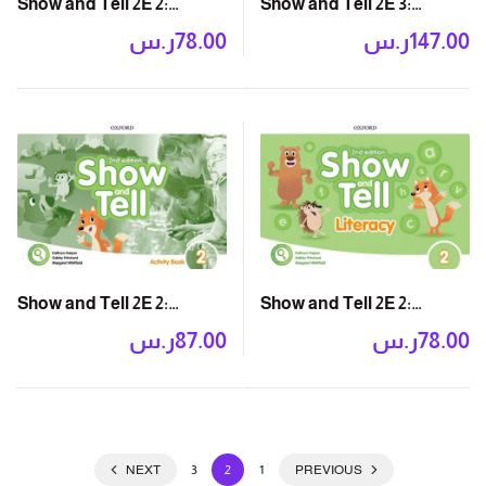
Show and Tell 2E 2:
Show and Tell 2E 3:
Numeracy Book
Student Book Pack
ر.س
78.00
ر.س
147.00
Show and Tell 2E 2:
Show and Tell 2E 2:
Activity Book
Literacy Book
ر.س
87.00
ر.س
78.00
NEXT
3
2
1
PREVIOUS