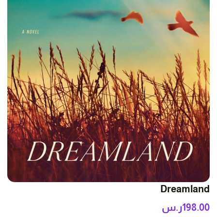
Dreamland
198.00
ر.س