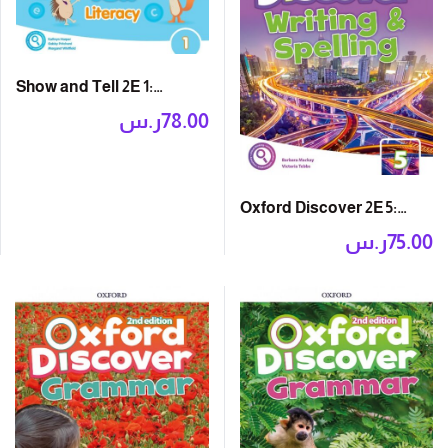
Show and Tell 2E 1:
Literacy Book
ر.س
78.00
Oxford Discover 2E 5:
Writing and Spelling
ر.س
75.00
Book