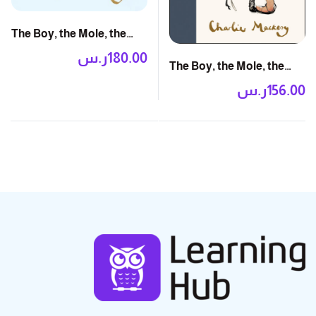
The Boy, the Mole, the
Fox and the Horse: The
180.00
ر.س
The Boy, the Mole, the
Animated Story
Fox and the Horse
156.00
ر.س