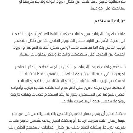
تتم معالجة جميع المعاملات من خلال مزود البوابة ولا يتم تخزينها أو
معالجتها على خوادمنا.
خيارات المستخدم
ملفات تعريف الارتباط هي ملفات صغيرة ينقلها الموقع أو مزود الخدمة
إلى محرك الأقراص الثابتة بجهاز الكمبيوتر الخاص بك من خلال متصفح
الويب الخاص بك (إذا سمحت بذلك) والتي تمكن أنظمة الموقع أو مزود
الخدمة من التعرف على متصفحك والتقاط وتذكر معلومات معينة.
نستخدم ملفات تعريف الارتباط من أجل: (أ) المساعدة في تذكر العناصر
الموجودة في عربة التسوق ومعالجتها، (ب) فهم وحفظ تفضيلات
المستخدم للزيارات المستقبلية، (ج) تتبع الإعلانات، و (د) تجميع البيانات
المجمعة حول حركة المرور على الموقع والتفاعلات لتقديم تجارب وأدوات
أفضل للموقع في المستقبل. يجوز لنا أيضًا استخدام خدمات جهات خارجية
موثوقة تتعقب هذه المعلومات نيابة عنا.
يمكنك اختيار أن يقوم جهاز الكمبيوتر الخاص بك بتحذيرك في كل مرة يتم
فيها إرسال ملف تعريف ارتباط، أو يمكنك اختيار إيقاف تشغيل جميع ملفات
تعريف الارتباط. يمكنك القيام بذلك من خلال إعدادات المتصفح الخاص بك.