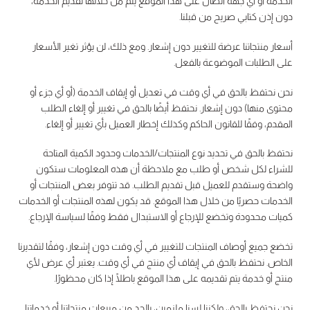
الخدمة أو أي جهة اتصال على هذا الموقع يتم من خلالها تقديم الخدمة،
دون إذن كتابي صريح من قبلنا.
أسعار منتجاتنا عرضة للتغيير دون إشعار. ومع ذلك، لن يؤثر تغير الأسعار
على الطلبات الموضوعة بالفعل.
نحن نحتفظ بالحق في أي وقت في تعديل أو إيقاف الخدمة (أو أي جزء أو
محتوى منها) دون إشعار. نحتفظ أيضًا بالحق في تغيير أو إلغاء الطلب
المقدم، وفقًا للقانون الحاكم وكذلك إخطار العميل بأي تغيير أو إلغاء.
نحتفظ بالحق في تحديد نوع المنتجات/الخدمات وحدود الكمية المتاحة
للشراء لكل شخص أو طلب مع ملاحظة أن هذه المعلومات ستكون
واضحة وستقدم للعميل قبل تقديم الطلب. قد تتوفر بعض المنتجات أو
الخدمات حصريًا من خلال هذا الموقع. قد يكون لهذه المنتجات أو الخدمات
كميات محدودة وتخضع للإرجاع أو الاستبدال فقط وفقًا لسياسة الإرجاع.
تخضع جميع أوصاف المنتجات للتغيير في أي وقت دون إشعار، وفقًا لتقديرنا
الخاص. نحتفظ بالحق في إيقاف أي منتج في أي وقت. يعتبر أي عرض لأي
منتج أو خدمة يتم تقديمه على هذا الموقع باطلًا إذا كان محظورًا.
نحن نحتفظ بالحق، ولكننا لسنا ملزمين، بالحد من مبيعات منتجاتنا أو خدماتنا