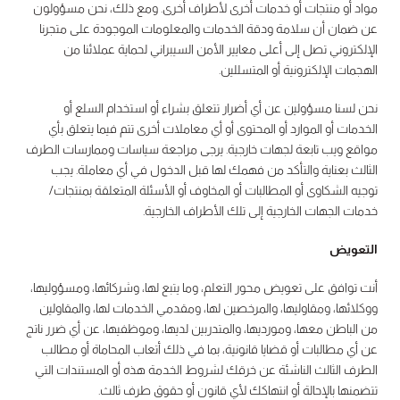
مواد أو منتجات أو خدمات أخرى لأطراف أخرى. ومع ذلك، نحن مسؤولون
عن ضمان أن سلامة ودقة الخدمات والمعلومات الموجودة على متجرنا
الإلكتروني تصل إلى أعلى معايير الأمن السيبراني لحماية عملائنا من
الهجمات الإلكترونية أو المتسللين.
نحن لسنا مسؤولين عن أي أضرار تتعلق بشراء أو استخدام السلع أو
الخدمات أو الموارد أو المحتوى أو أي معاملات أخرى تتم فيما يتعلق بأي
مواقع ويب تابعة لجهات خارجية. يرجى مراجعة سياسات وممارسات الطرف
الثالث بعناية والتأكد من فهمك لها قبل الدخول في أي معاملة. يجب
توجيه الشكاوى أو المطالبات أو المخاوف أو الأسئلة المتعلقة بمنتجات/
خدمات الجهات الخارجية إلى تلك الأطراف الخارجية.
التعويض
أنت توافق على تعويض محور التعلم، وما يتبع لها، وشركائها، ومسؤوليها،
ووكلائها، ومقاوليها، والمرخصين لها، ومقدمي الخدمات لها، والمقاولين
من الباطن معها، ومورديها، والمتدربين لديها، وموظفيها، عن أي ضرر ناتج
عن أي مطالبات أو قضايا قانونية، بما في ذلك أتعاب المحاماة أو مطالب
الطرف الثالث الناشئة عن خرقك لشروط الخدمة هذه أو المستندات التي
تتضمنها بالإحالة أو انتهاكك لأي قانون أو حقوق طرف ثالث.