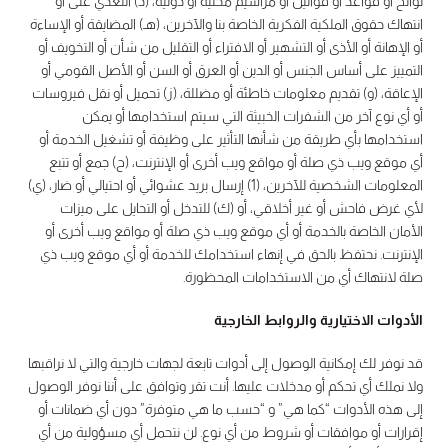
لوائح أو قواعد أو قوانين أو مراسيم محلية أو دولية، (د) التعدي على أو
انتهاك حقوق الملكية الفكرية الخاصة بنا والآخرين، (هـ) المضايقة أو الإساءة
أو الإهانة أو الأذى أو التشهير أو الافتراء أو التقليل من شأن أو التخويف أو
التمييز على أساس الجنس أو الدين أو العرق أو السن أو الأصل القومي أو
الإعاقة، (و) تقديم معلومات خاطئة أو مضللة، (ز) تحميل أو نقل فيروسات
أو أي نوع آخر من الشفرات الخبيثة التي سيتم استخدامها أو يمكن
استخدامها بأي طريقة من شأنها التأثير على وظيفة أو تشغيل الخدمة أو
أي موقع ويب ذي صلة أو مواقع ويب أخرى أو الإنترنت، (ح) جمع أو تتبع
المعلومات الشخصية للآخرين، (1) إرسال بريد عشوائي أو احتيالي أو ضار، (ي)
لأي غرض فاحش أو غير أخلاقي، أو (ك) للتدخل أو التحايل على ميزات
الأمان الخاصة بالخدمة أو أي موقع ويب ذي صلة أو مواقع ويب أخرى أو
الإنترنت. نحتفظ بالحق في إنهاء استخدامك للخدمة أو أي موقع ويب ذي
صلة لانتهاك أي من الاستخدامات المحظورة.
الأدوات الاختيارية والروابط الخارجية
قد نوفر لك إمكانية الوصول إلى أدوات تابعة لجهات خارجية والتي لا نراقبها
ولا نملك أي تحكم أو مدخلات عليها. أنت تقر وتوافق على أننا نوفر الوصول
إلى هذه الأدوات “كما هي” و “حسب ما هي متوفرة” دون أي ضمانات أو
إقرارات أو موافقات أو شروط من أي نوع. لن نتحمل أي مسؤولية من أي