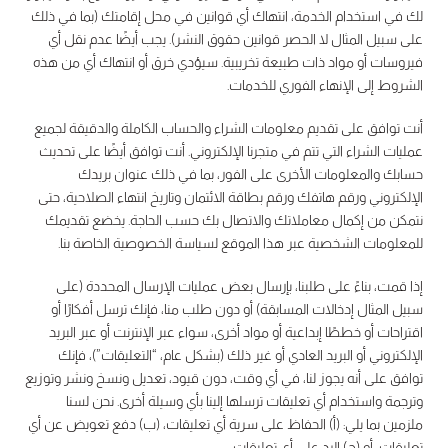
لك في استخدام الخدمة، انتهاك أي قوانين في محل إقامتك (بما في ذلك
على سبيل المثال لا الحصر قوانين حقوق النشر). يجب أيضًا عدم نقل أي
فيروسات أو مواد ذات طبيعة تخريبية. سيؤدي خرق أو انتهاك أي من هذه
الشروط إلى الإنهاء الفوري للخدمات.
أنت توافق على تقديم معلومات الشراء والحساب الكاملة والدقيقة لجميع
عمليات الشراء التي تتم في متجرنا الإلكتروني. أنت توافق أيضًا على تحديث
حسابك والمعلومات الأخرى على الفور، بما في ذلك عنوان بريدك
الإلكتروني ورقم هاتفك ورقم بطاقة الائتمان وتاريخ انتهاء الصلاحية، حتى
نتمكن من إكمال معاملاتك والاتصال بك حسب الحاجة. يخضع تقديمك
للمعلومات الشخصية عبر هذا الموقع لسياسة الخصوصية الخاصة بنا.
إذا قمت، بناءً على طلبنا، بإرسال بعض عمليات الإرسال المحددة (على
سبيل المثال إدخالات المسابقة) أو دون طلب منا، فإنك ترسل أفكارًا أو
اقتراحات أو خططًا إبداعية أو مواد أخرى، سواء عبر الإنترنت أو عبر البريد
الإلكتروني أو البريد العادي أو غير ذلك (بشكل عام، “التعليقات”)، فإنك
توافق على أنه يجوز لنا، في أي وقت، دون قيود، تعديل ونسخ ونشر وتوزيع
وترجمة واستخدام أي تعليقات ترسلها إلينا بأي وسيلة أخرى. نحن لسنا
ملزمين بما يلي: (أ) الحفاظ على سرية أي تعليقات، (ب) دفع تعويض عن أي
تعليقات، أو (ج) الرد على أي تعليقات.