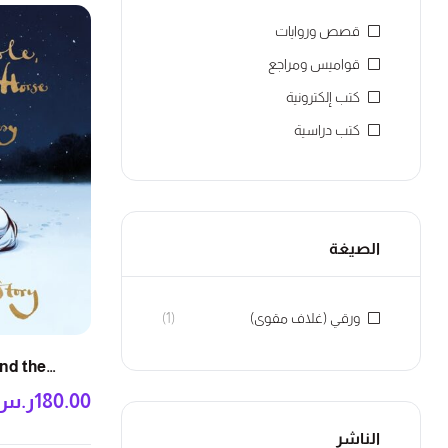
قصص وروايات
قواميس ومراجع
كتب إلكترونية
كتب دراسية
الصيغة
ورقي (غلاف مقوى)
(1)
and the
180.00
ر.س
الناشر