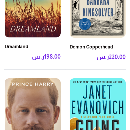
Dreamland
Demon Copperhead
198.00
ر.س
220.00
ر.س