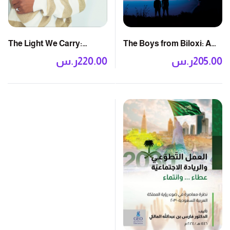
The Light We Carry:
The Boys from Biloxi: A
Overcoming in Uncertain
Legal Thriller
205.00
ر.س
220.00
ر.س
Times