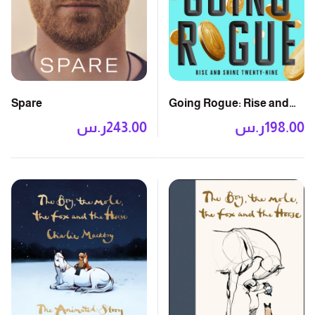
Going Rogue: Rise and
Spare
Shine Twenty-Nine
198.00
ر.س
243.00
ر.س