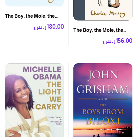
The Boy, the Mole, the
Fox and the Horse: The
180.00
ر.س
The Boy, the Mole, the
Animated Story
Fox and the Horse
156.00
ر.س