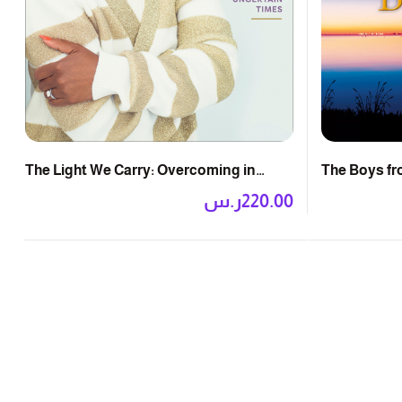
The Light We Carry: Overcoming in
The Boys fro
Uncertain Times
220.00
ر.س