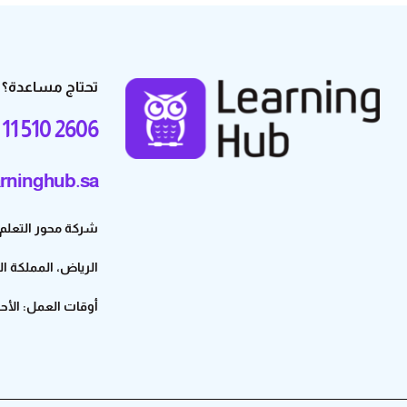
تحتاج مساعدة؟
 11 510 2606
rninghub.sa
شركة محور التعلم للتجارة – 3
الرياض، المملكة ا
أوقات العمل: الأحد إلى ال