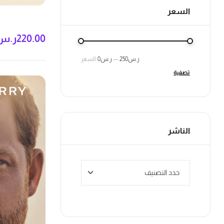
السعر
220.00
ر.س
ر.س250
—
ر.س0
السعر:
تصفية
الناشر