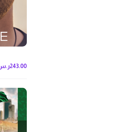
243.00
ر.س