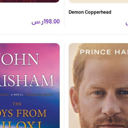
Demon Copperhead
198.00
ر.س