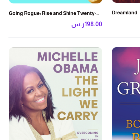
Dreamland
Going Rogue: Rise and Shine Twenty-
Nine
198.00
ر.س