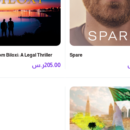
m Biloxi: A Legal Thriller
Spare
205.00
ر.س