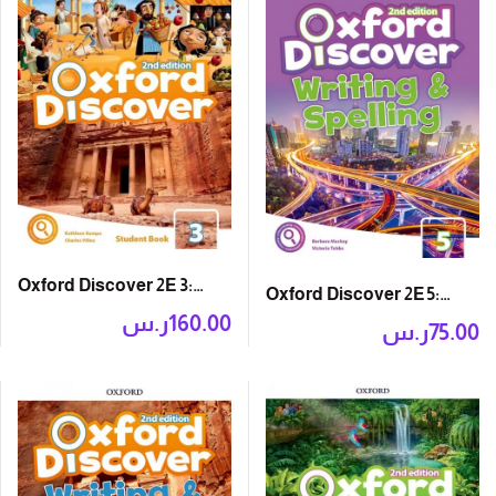
Oxford Discover 2E 3:
Oxford Discover 2E 5:
Student Book with App
160.00
ر.س
Writing and Spelling
75.00
ر.س
Book