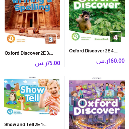
Oxford Discover 2E 4:
Oxford Discover 2E 3:
Student Book with App
160.00
ر.س
Writing and Spelling
75.00
ر.س
Book
Show and Tell 2E 1: