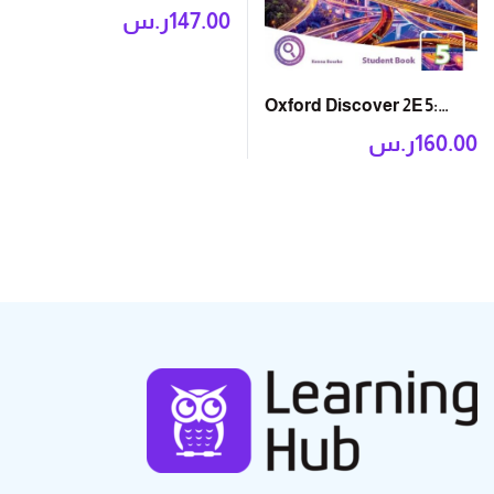
Student Book Pack
147.00
ر.س
Oxford Discover 2E 5:
Student Book with App
160.00
ر.س