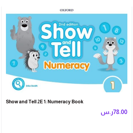
Show and Tell 2E 1: Numeracy Book
78.00
ر.س