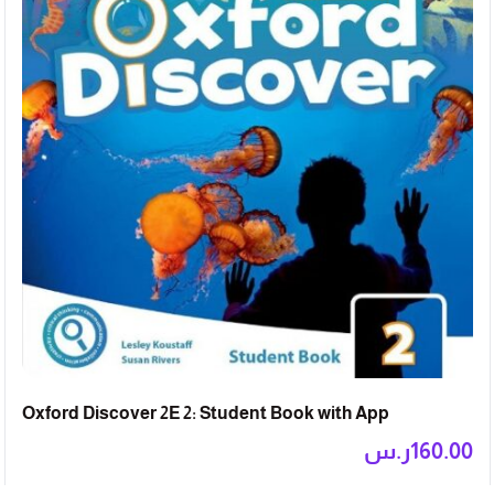
Oxford Discover 2E 2: Student Book with App
160.00
ر.س