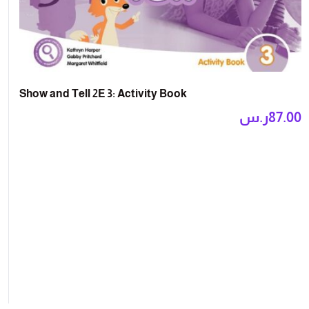
Show and Tell 2E 3: Activity Book
87.00
ر.س