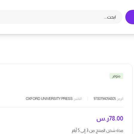
متوفر
الرمز:
9780194054805
الناشر:
OXFORD UNIVERSITY PRESS
78.00
ر.س
مدة شحن المنتج من 3 إلى 5 أيام