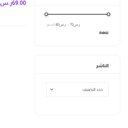
69.00
ر.س
ر.س70
—
ر.س60
السعر:
تصفية
الناشر