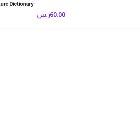
ture Dictionary
60.00
ر.س