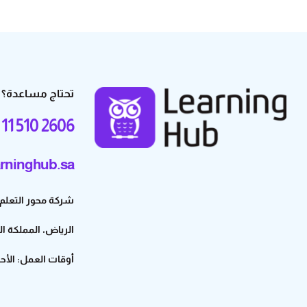
تحتاج مساعدة؟
 11 510 2606
rninghub.sa
شركة محور التعلم للتجارة – 3
الرياض، المملكة ا
أوقات العمل: الأحد إلى ال