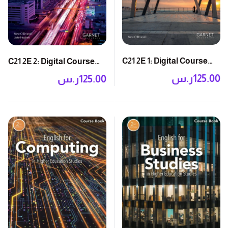
C21 2E 1: Digital Course
C21 2E 2: Digital Course
Book
Book
125.00
ر.س
125.00
ر.س