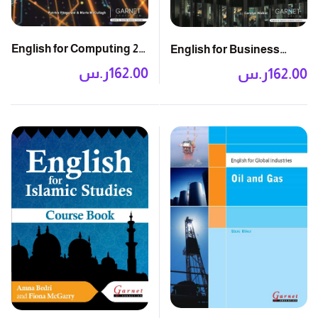
English for Computing 2E:
English for Business
Course Book
Studies 2E: Course Book
162.00
ر.س
162.00
ر.س