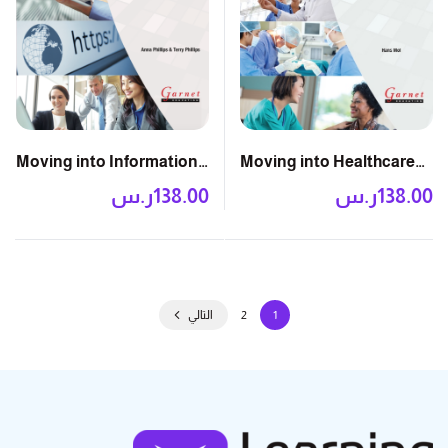
Moving into Healthcare
Moving into Information
and Nursing: Course
Technology: Course
138.00
ر.س
138.00
ر.س
Book with DVD
Book with DVD
1
2
التالي