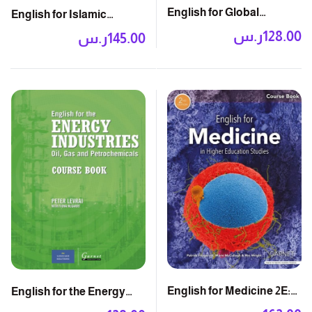
English for Global
English for Islamic
Industries: Course Book
Studies: Course Book
128.00
ر.س
145.00
ر.س
with Audio CD
English for Medicine 2E:
English for the Energy
Course Book
Industries: Course Book