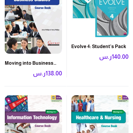
Evolve 4: Student’s Pack
140.00
ر.س
Moving into Business
Studies: Course Book
138.00
ر.س
with DVD