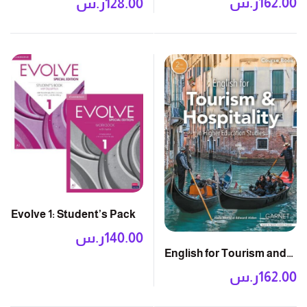
162.00
ر.س
128.00
ر.س
Evolve 1: Student’s Pack
140.00
ر.س
English for Tourism and
Hospitality 2E: Course
162.00
ر.س
Book