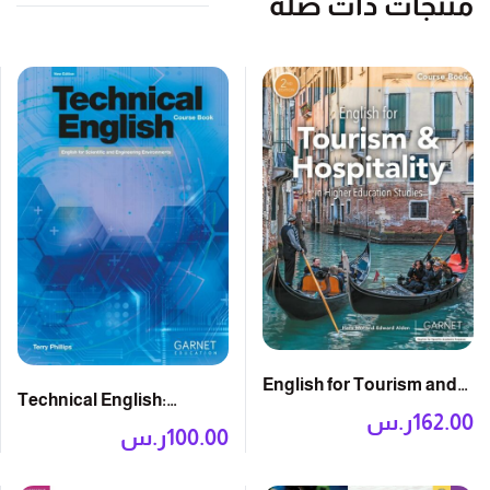
منتجات ذات صلة
English for Tourism and
Technical English:
Hospitality 2E: Course
162.00
ر.س
Course Book
100.00
ر.س
Book