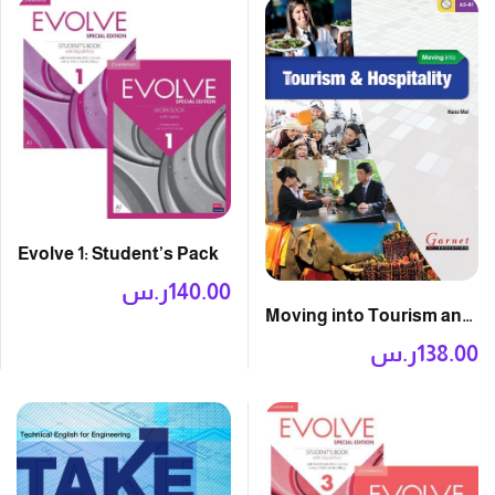
Evolve 1: Student’s Pack
140.00
ر.س
Moving into Tourism and
Hospitality: Course Book
138.00
ر.س
with DVD