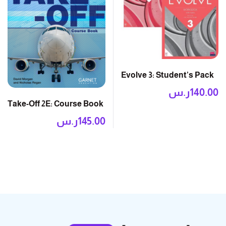
Evolve 3: Student’s Pack
140.00
ر.س
Take-Off 2E: Course Book
145.00
ر.س