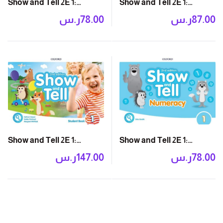
Show and Tell 2E 1:
Show and Tell 2E 1:
Literacy Book
Activity Book
87.00
ر.س
78.00
ر.س
Show and Tell 2E 1:
Show and Tell 2E 1:
Numeracy Book
Student Book Pack
78.00
ر.س
147.00
ر.س