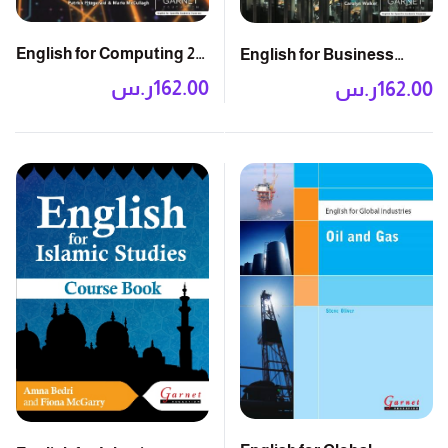
English for Computing 2E:
English for Business
Course Book
Studies 2E: Course Book
162.00
ر.س
162.00
ر.س