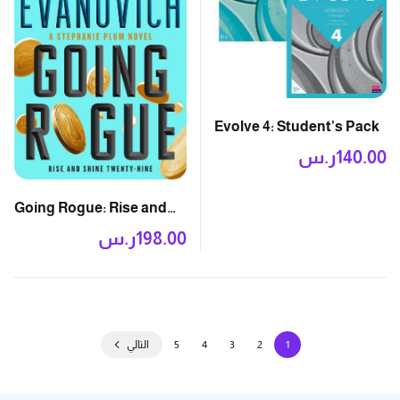
Evolve 4: Student’s Pack
140.00
ر.س
Going Rogue: Rise and
Shine Twenty-Nine
198.00
ر.س
1
2
3
4
5
التالي