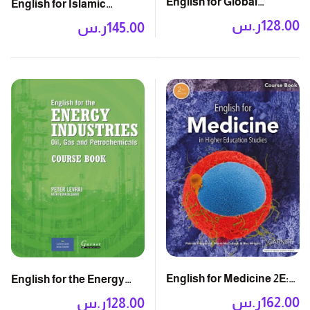
English for Global
English for Islamic
Industries: Course Book
Studies: Course Book
128.00
ر.س
145.00
ر.س
with Audio CD
English for Medicine 2E:
English for the Energy
Course Book
Industries: Course Book
162.00
ر.س
128.00
ر.س