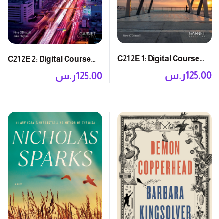
C21 2E 1: Digital Course
C21 2E 2: Digital Course
Book
Book
125.00
ر.س
125.00
ر.س