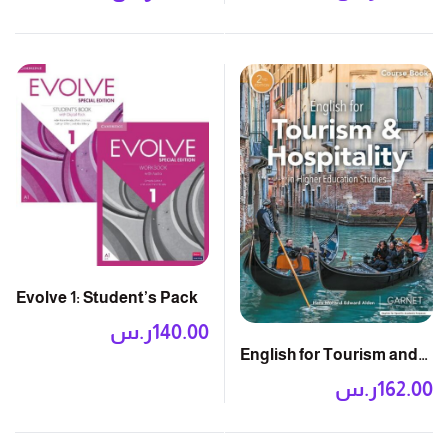
Evolve 1: Student’s Pack
140.00
ر.س
English for Tourism and
Hospitality 2E: Course
162.00
ر.س
Book