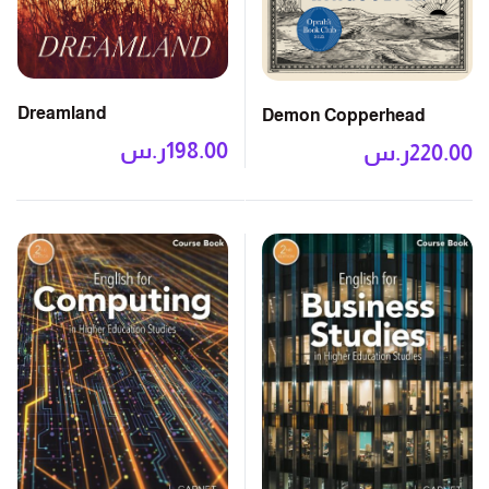
Dreamland
Demon Copperhead
198.00
ر.س
220.00
ر.س