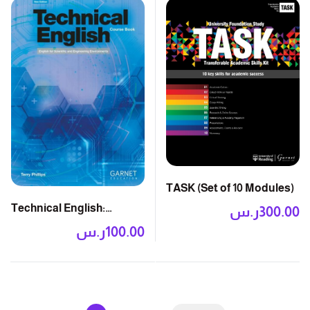
TASK (Set of 10 Modules)
Technical English:
300.00
ر.س
Course Book
100.00
ر.س