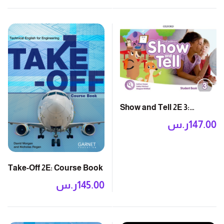
Show and Tell 2E 3:
Student Book Pack
147.00
ر.س
Take-Off 2E: Course Book
145.00
ر.س