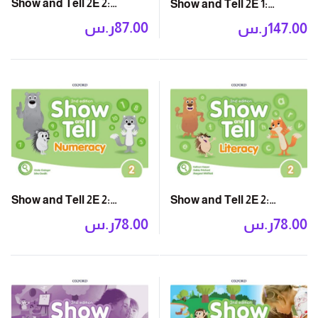
Show and Tell 2E 2:
Show and Tell 2E 1:
Activity Book
Student Book Pack
87.00
ر.س
147.00
ر.س
Show and Tell 2E 2:
Show and Tell 2E 2:
Numeracy Book
Literacy Book
78.00
ر.س
78.00
ر.س