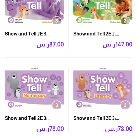
Show and Tell 2E 3:
Show and Tell 2E 2:
Activity Book
Student Book Pack
147.00
ر.س
87.00
ر.س
Show and Tell 2E 3:
Show and Tell 2E 3:
Numeracy Book
Literacy Book
78.00
ر.س
78.00
ر.س