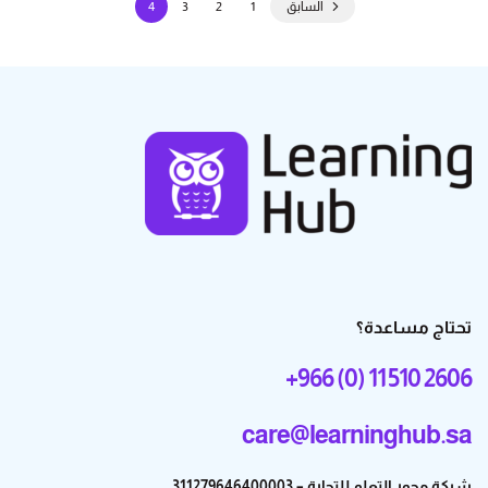
السابق
1
2
3
4
تحتاج مساعدة؟
+966 (0) 11 510 2606
care@learninghub.sa
شركة محور التعلم للتجارة – 311279646400003