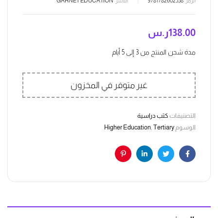
الرمز:
9781782602538
الناشر:
GARNET EDUCATION
138.00
ر.س
مدة شحن المنتج من 3 إلى 5 أيام
غير متوفر في المخزون
التصنيفات
كتب دراسية
الوسوم
Tertiary
,
Higher Education
Pinterest
Linkedin
Twitter
Facebook