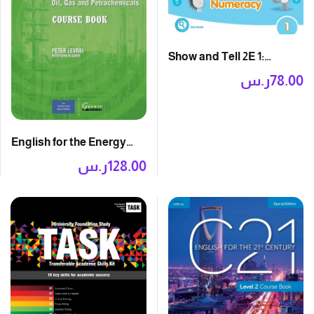
Show and Tell 2E 1:
Numeracy Book
78.00
ر.س
English for the Energy
Industries: Course Book
128.00
ر.س