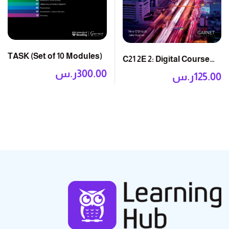
TASK (Set of 10 Modules)
C21 2E 2: Digital Course
Book
300.00
ر.س
125.00
ر.س