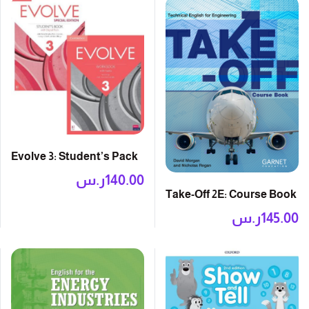
Evolve 3: Student’s Pack
140.00
ر.س
Take-Off 2E: Course Book
145.00
ر.س